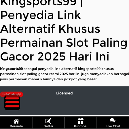
Kingsports99 |
Referral
Penyedia Link
Promosi
Alternatif Khusus
Hubungi Kami
Permainan Slot Paling
Live Chat
Gacor 2025 Hari Ini
Pilih Bahasa:
Kingsports99
sebagai penyedia link alternatif kingsports99 khusus
permainan slot paling gacor resmi 2025 hari ini juga menyediakan berbagai
jenis permainan menarik lainnya dan jackpot yang besar
MASUK
DAFTAR
Licensed
LinkAlternatif
Whatsapp
&copy; Kingsports99 | Situs Slot99 Gacor Online
Resmi Terpercaya Hari Ini 2025. Hak Cipta
Dilindungi.
Beranda
Daftar
Promosi
Live Chat